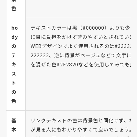
色
bo
テキストカラーは黒（#000000）よりも
dy
に目に負担をかけず読みやすいとされていま
の
WEBデザインでよく使用されるのは#3333
テ
222222、逆に背景がベージュなどで文字
キ
を混ぜた色#2F2820などを使用してみても
ス
ト
の
色
基
リンクテキストの色は背景色と同化せず、な
本
が見る人にもわかりやすくて良いでしょう。