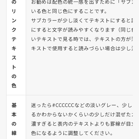
の
お勧めは配色の統一感を出すために「サブカ
リ
いる色と同じ色にすることです。
ン
サブカラーが少し淡くてテキストにすると読
ク
にすると文字が読みやすくなります（同じ色
テ
いテキストで見る時では、テキストの方が薄
キ
キストで使用すると読みづらい場合は少し濃
ス
ト
の
色
基
迷ったら#CCCCCCなどの淡いグレー、少
本
るかわからないかくらいの少しだけ混ぜたカ
の
濃すぎると表内のテキストよりも罫線が目立
線
色になるように調整してください。