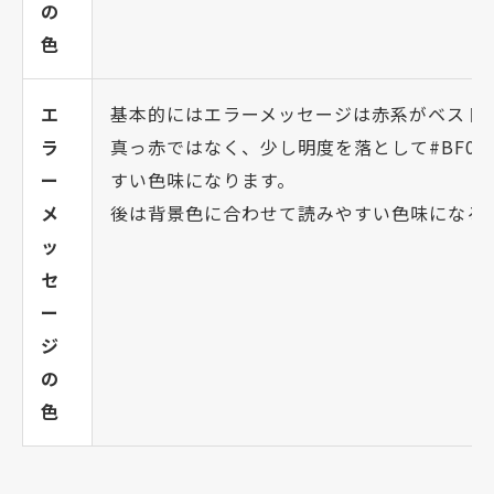
の
色
エ
基本的にはエラーメッセージは赤系がベスト
ラ
真っ赤ではなく、少し明度を落として#BF0
ー
すい色味になります。
メ
後は背景色に合わせて読みやすい色味になる
ッ
セ
ー
ジ
の
色