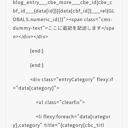
blog_entry___cbe_more___cbe_id|cbe_c
bf_id___{data[id]}|{data[cbf_id]}___rel{GL
OBALS.numeric_id()}"><span class="cms-
dummy-text">ここに追記を記述します</spa
n></div></div>
{end:}
{end:}
<div class="entryCategory" flexy:if
="data[category]">
<ul class="clearfix">
<li flexy:foreach="data[categor
y],category" title="{category[cbc_titl