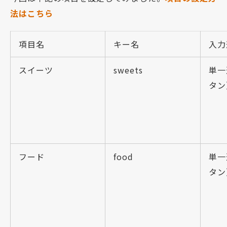
法はこちら
項目名
キー名
入力
スイーツ
sweets
単一
タン
フード
food
単一
タン