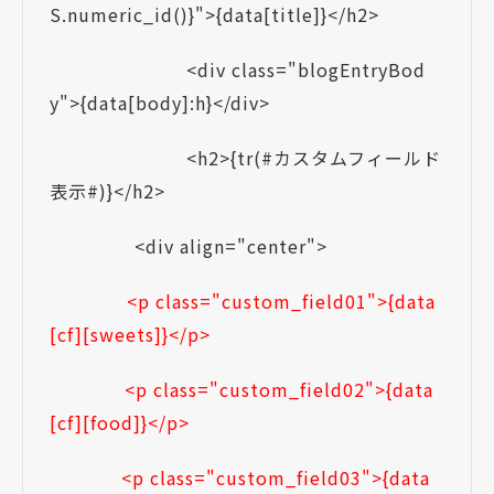
S.numeric_id()}">{data[title]}</h2>
<div class="blogEntryBod
y">{data[body]:h}</div>
<h2>{tr(#カスタムフィールド
表示#)}</h2>
<div align="center">
<p class="custom_field01">{data
[cf][sweets]}</p>
<p class="custom_field02">{data
[cf][food]}</p>
<p class="custom_field03">{data