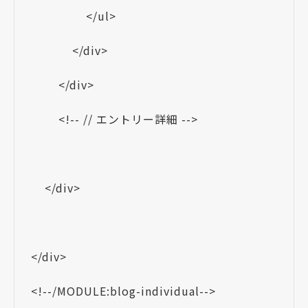
</ul>
</div>
</div>
<!-- // エントリー詳細 -->
</div>
</div>
<!--/MODULE:blog-individual-->