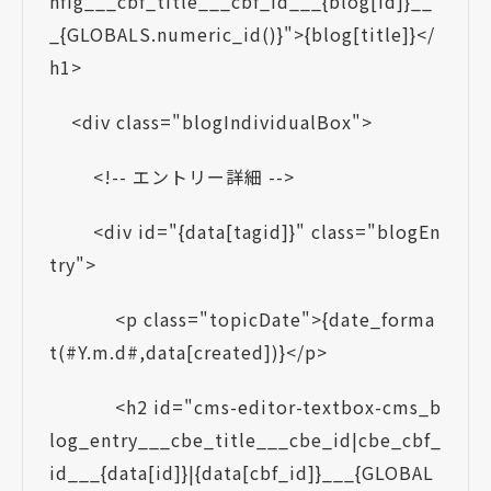
nfig___cbf_title___cbf_id___{blog[id]}__
_{GLOBALS.numeric_id()}">{blog[title]}</
h1>
<div class="blogIndividualBox">
<!-- エントリー詳細 -->
<div id="{data[tagid]}" class="blogEn
try">
<p class="topicDate">{date_forma
t(#Y.m.d#,data[created])}</p>
<h2 id="cms-editor-textbox-cms_b
log_entry___cbe_title___cbe_id|cbe_cbf_
id___{data[id]}|{data[cbf_id]}___{GLOBAL