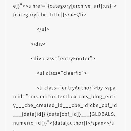
e]}"><a href="{category[archive_url]:us}">
{category[cbc_title]}</a></li>
</ul>
</div>
<div class="entryFooter">
<ul class="clearfix">
<li class="entryAuthor">by <spa
n id="cms-editor-textbox-cms_blog_entr
y___cbe_created_id___cbe_id|cbe_cbf_id
___{data[id]}|{data[cbf_id]}___{GLOBALS.
numeric_id()}">{data[author]}</span></li