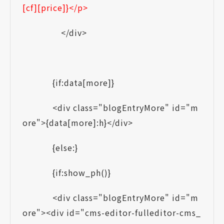
[cf][price]}</p>
</div>
{if:data[more]}
<div class="blogEntryMore" id="m
ore">{data[more]:h}</div>
{else:}
{if:show_ph()}
<div class="blogEntryMore" id="m
ore"><div id="cms-editor-fulleditor-cms_