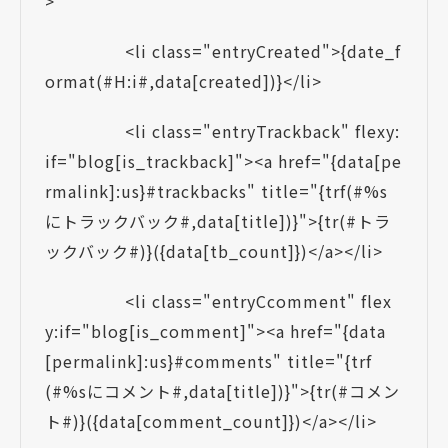
>
<li class="entryCreated">{date_f
ormat(#H:i#,data[created])}</li>
<li class="entryTrackback" flexy:
if="blog[is_trackback]"><a href="{data[pe
rmalink]:us}#trackbacks" title="{trf(#%s
にトラックバック#,data[title])}">{tr(#トラ
ックバック#)}({data[tb_count]})</a></li>
<li class="entryCcomment" flex
y:if="blog[is_comment]"><a href="{data
[permalink]:us}#comments" title="{trf
(#%sにコメント#,data[title])}">{tr(#コメン
ト#)}({data[comment_count]})</a></li>