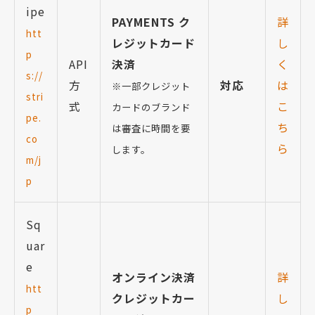
ipe
PAYMENTS ク
詳
htt
レジットカード
し
p
API
決済
く
s://
方
対応
は
※一部クレジット
stri
式
こ
カードのブランド
pe.
ち
は審査に時間を要
co
ら
します。
m/j
p
Sq
uar
e
オンライン決済
詳
htt
クレジットカー
し
p