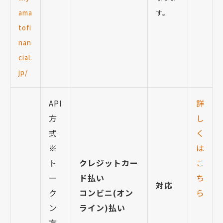
ama
す。
tofi
nan
cial.
jp/
API
詳
方
し
式
く
※
は
ト
クレジットカー
こ
ー
ド払い
ち
対応
ク
コンビニ(オン
ら
ン
ライン)払い
方