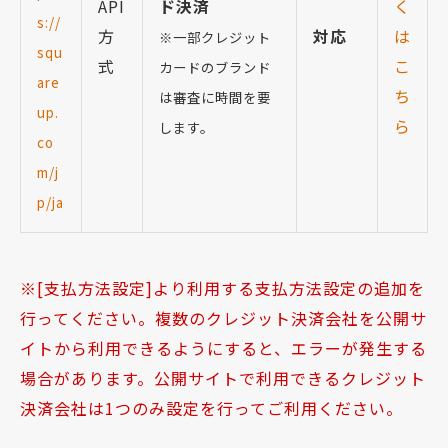
API
ド決済
く
s://
方
対応
は
※一部クレジット
squ
式
こ
カードのブランド
are
ち
は審査に時間を要
up.
ら
します。
co
m/j
p/ja
[支払方法設定]より利用する支払方法設定の追加を
行ってください。複数のクレジット決済会社を公開サ
イトから利用できるようにすると、エラーが発生する
場合があります。公開サイトで利用できるクレジット
決済会社は1つのみ設定を行ってご利用ください。