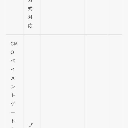
式
対
応
GM
O
ペ
イ
メ
ン
ト
ゲ
ー
ト
プ