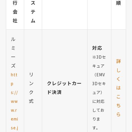
行
ス
順
会
テ
社
ム
ル
ミ
対応
ー
※3Dセ
詳
ズ
キュア
し
リ
htt
（EMV
く
ン
クレジットカー
p
3Dセキ
は
ク
ド決済
s://
ュア）
こ
式
ww
に対応
ち
w.r
してお
ら
emi
りま
se.j
す。