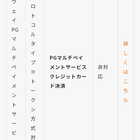
ウ
ロ
ェ
ト
イ
コ
PG
ル
マ
タ
詳
ル
イ
し
チ
PGマルチペイ
プ
く
ペ
メントサービス
非対
※
は
イ
クレジットカー
応
ト
こ
メ
ド決済
ー
ち
ン
ク
ら
ト
ン
サ
方
ー
式
ビ
対