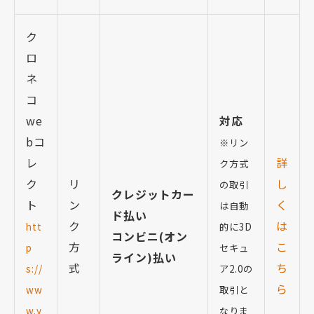
ク
ロ
ネ
コ
we
対応
bコ
※リン
レ
詳
ク方式
ク
リ
し
の取引
クレジットカー
ト
ン
く
は自動
ド払い
ク
は
htt
的に3D
コンビニ(オン
方
こ
p
セキュ
ライン)払い
式
ち
s://
ア2.0の
ら
ww
取引と
w.y
なりま