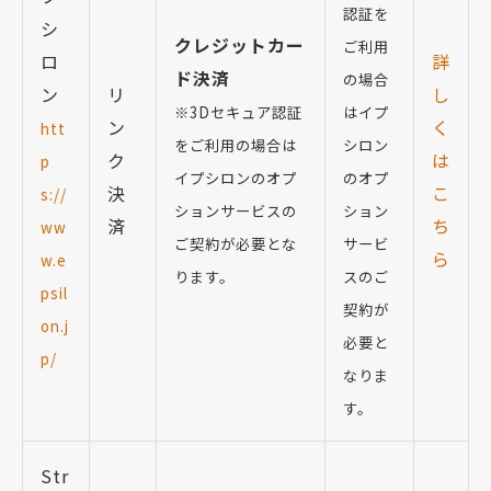
認証を
シ
クレジットカー
ご利用
ロ
詳
ド決済
の場合
ン
リ
し
※3Dセキュア認証
はイプ
ン
く
htt
をご利用の場合は
シロン
ク
は
p
イプシロンのオプ
のオプ
決
こ
s://
ションサービスの
ション
済
ち
ww
ご契約が必要とな
サービ
ら
w.e
ります。
スのご
psil
契約が
on.j
必要と
p/
なりま
す。
Str