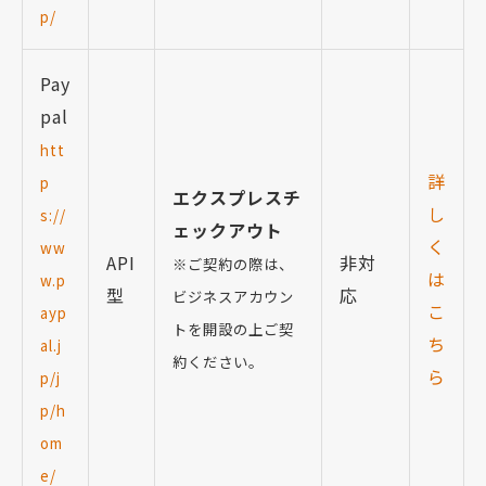
p/
Pay
pal
htt
詳
p
エクスプレスチ
し
s://
ェックアウト
く
ww
API
非対
※ご契約の際は、
は
w.p
型
応
ビジネスアカウン
こ
ayp
トを開設の上ご契
ち
al.j
約ください。
ら
p/j
p/h
om
e/