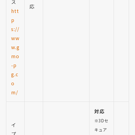
ス
応
htt
p
s://
ww
w.g
mo
-p
g.c
o
m/
対応
※3Dセ
イ
キュア
プ